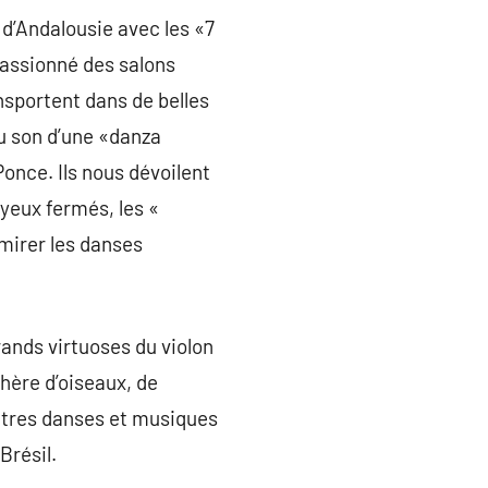
 d’Andalousie avec les «7
passionné des salons
nsportent dans de belles
u son d’une «danza
once. Ils nous dévoilent
 yeux fermés, les «
mirer les danses
rands virtuoses du violon
hère d’oiseaux, de
utres danses et musiques
Brésil.