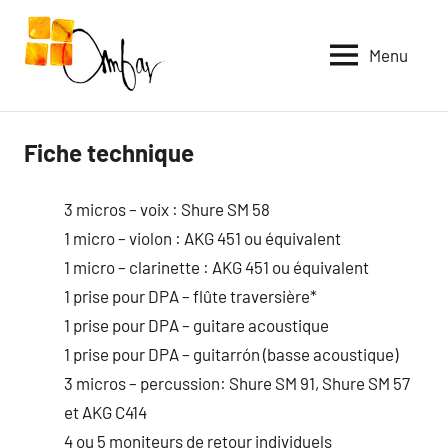
Aller
au
Menu
contenu
Fiche technique
3 micros – voix : Shure SM 58
1 micro – violon : AKG 451 ou équivalent
1 micro – clarinette : AKG 451 ou équivalent
1 prise pour DPA – flûte traversière*
1 prise pour DPA – guitare acoustique
1 prise pour DPA – guitarrón (basse acoustique)
3 micros – percussion: Shure SM 91, Shure SM 57
et AKG C414
4 ou 5 moniteurs de retour individuels