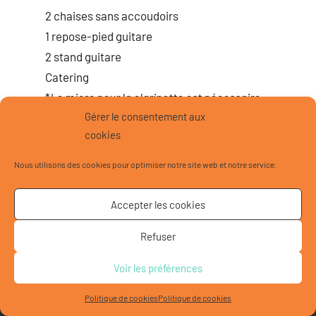
2 chaises sans accoudoirs
1 repose-pied guitare
2 stand guitare
Catering
*
Le micro pour la clarinette est nécessaire
Gérer le consentement aux
seulement dans la version Ambar & clarinette.
cookies
Notre concepteur lumière et notre ingénieur du
Nous utilisons des cookies pour optimiser notre site web et notre service.
son sont à disposition sur demande.
Accepter les cookies
© 2020 Ambar - Designed by Lena Iliady and Isabelle Van
Refuser
Quang
Voir les préférences
Politique de cookies
Politique de cookies