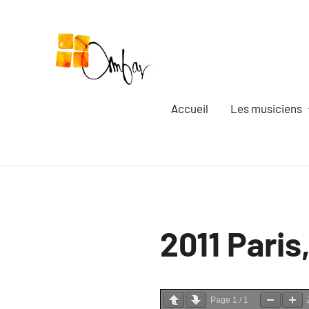
Aller
au
contenu
Accueil
Les musiciens
2011 Paris
Page
1
/
1