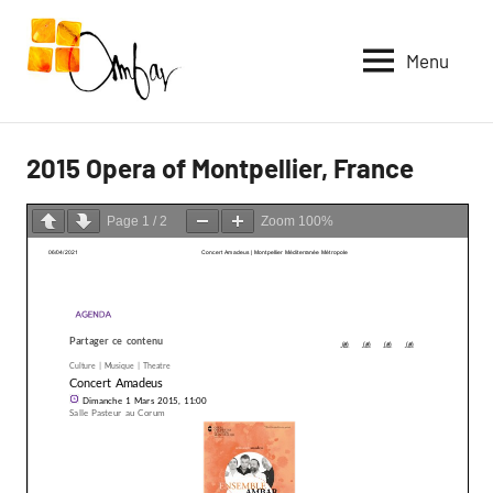
Skip
to
Menu
content
2015 Opera of Montpellier, France
Page
1
/
2
Zoom
100%