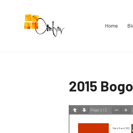
Skip
to
content
Home
Bi
2015 Bogo
Page
1
/
2