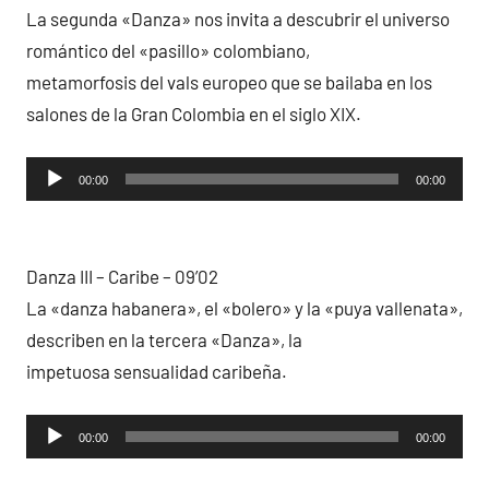
La segunda «Danza» nos invita a descubrir el universo
romántico del «pasillo» colombiano,
metamorfosis del vals europeo que se bailaba en los
salones de la Gran Colombia en el siglo XIX.
Reproductor
00:00
00:00
de
audio
Danza III – Caribe – 09’02
La «danza habanera», el «bolero» y la «puya vallenata»,
describen en la tercera «Danza», la
impetuosa sensualidad caribeña.
Reproductor
00:00
00:00
de