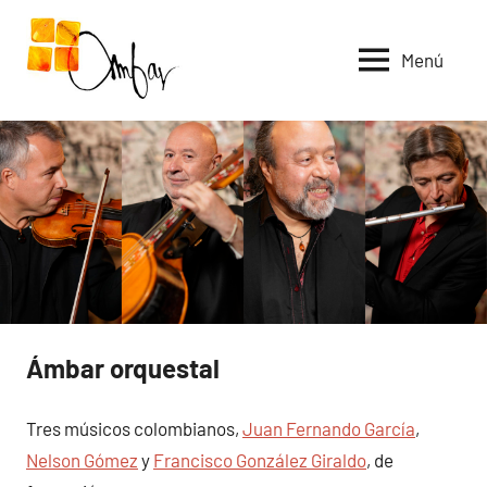
Saltar
al
Menú
contenido
Ámbar orquestal
Tres músicos colombianos,
Juan Fernando García
,
Nelson Gómez
y
Francisco González Giraldo
, de