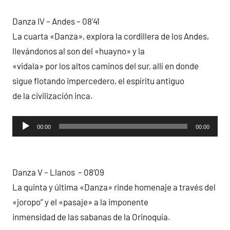
audio
Danza IV – Andes – 08’41
La cuarta «Danza», explora la cordillera de los Andes,
llevándonos al son del «huayno» y la
«vidala» por los altos caminos del sur, allí en donde
sigue flotando impercedero, el espíritu antiguo
de la civilización inca.
Reproductor
00:00
00:00
de
audio
Danza V – Llanos – 08’09
La quinta y última «Danza» rinde homenaje a través del
«joropo” y el «pasaje» a la imponente
inmensidad de las sabanas de la Orinoquía.