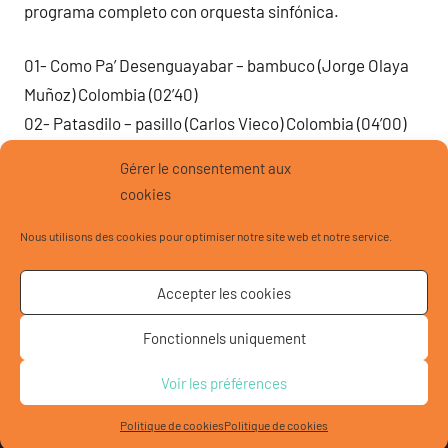
programa completo con orquesta sinfónica.
01- Como Pa’ Desenguayabar – bambuco (Jorge Olaya
Muñoz) Colombia (02’40)
02- Patasdilo – pasillo (Carlos Vieco) Colombia (04’00)
03- Para Santa Marta + La Cumbiamba – cumbia (Adolfo
Gérer le consentement aux
Echavarría / Tradicional) Colombia (07’00)
cookies
04- El Diablo Suelto – vals (Heraclio Fernández)
Nous utilisons des cookies pour optimiser notre site web et notre service.
Venezuela (04’18)
05- El Tercio – joropo (Cristóbal Soto) Venezuela (02’50)
Accepter les cookies
06- Um A Zero – choro (Pixinguinha) Brasil (03’09)
07- Oblivion – milonga (Astor Piazzolla) Argentina (03’44)
Fonctionnels uniquement
Voir les préférences
© 2020 Ambar - Designed by Lena Iliady and Isabelle Van
Quang
Politique de cookies
Politique de cookies