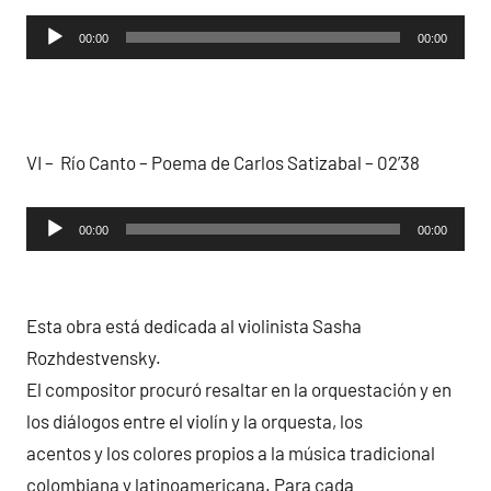
Reproductor
00:00
00:00
de
audio
VI – Río Canto – Poema de Carlos Satizabal – 02’38
Reproductor
00:00
00:00
de
audio
Esta obra está dedicada al violinista Sasha
Rozhdestvensky.
El compositor procuró resaltar en la orquestación y en
los diálogos entre el violín y la orquesta, los
acentos y los colores propios a la música tradicional
colombiana y latinoamericana. Para cada