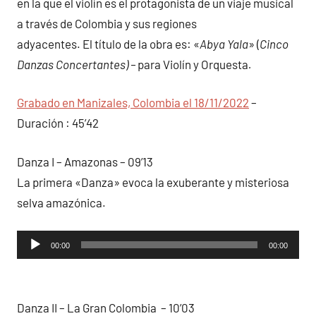
en la que el violín es el protagonista de un viaje musical
a través de Colombia y sus regiones
adyacentes. El título de la obra es: «
Abya Yala
» (
Cinco
Danzas Concertantes) –
para Violín y Orquesta
.
Grabado en Manizales, Colombia el 18/11/2022
–
Duración : 45’42
Danza I – Amazonas – 09’13
La primera «Danza» evoca la exuberante y misteriosa
selva amazónica.
Reproductor
00:00
00:00
de
audio
Danza II – La Gran Colombia – 10’03